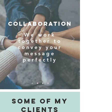
COLLABORATION
We work
together to
convey your
message
perfectly
SOME OF MY
CLIENTS